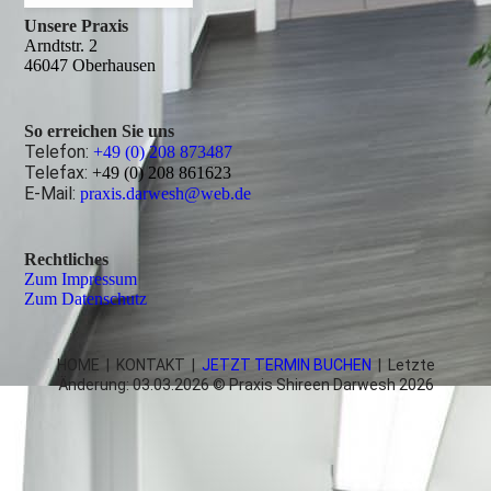
Unsere Praxis
Arndtstr. 2
46047 Oberhausen
So erreichen Sie uns
Telefon:
+49 (0) 208 873487
Telefax:
+49 (0) 208 861623
E-Mail:
praxis.darwesh@web.de
Rechtliches
Zum Impressum
Zum Datenschutz
HOME
|
KONTAKT
|
JETZT TERMIN BUCHEN
| Letzte
Änderung: 03.03.2026 © Praxis Shireen Darwesh 2026